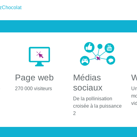
 zChocolat
Page web
Médias
W
sociaux
é
270 000 visiteurs
Un
mo
De la pollinisation
vi
croisée à la puissance
2