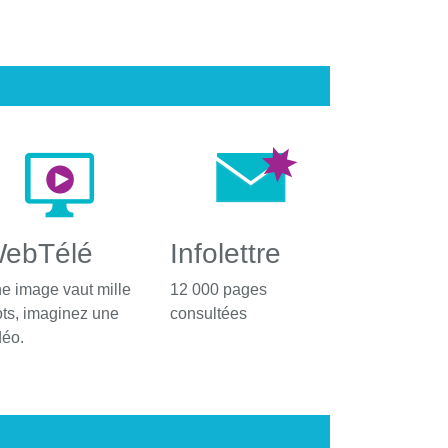
ebTélé
Infolettre
e image vaut mille
12 000 pages
ts, imaginez une
consultées
déo.