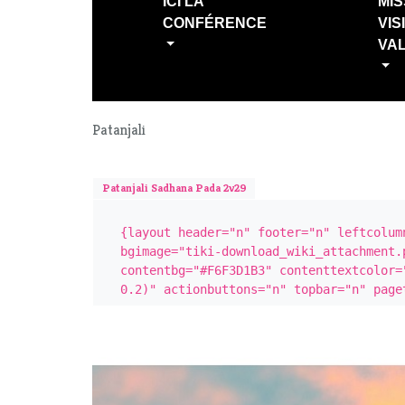
ICI LA
MIS
CONFÉRENCE
VIS
VA
Patanjali
Patanjali Sadhana Pada 2v29
{layout header="n" footer="n" leftcolum
bgimage="tiki-download_wiki_attachment.
contentbg="#F6F3D1B3" contenttextcolor=
0.2)" actionbuttons="n" topbar="n" page