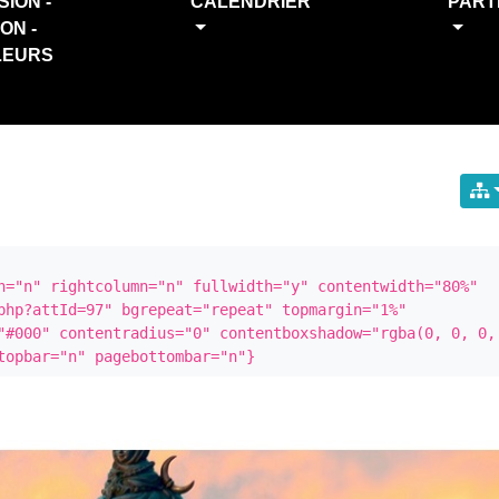
SION -
CALENDRIER
PART
ION -
LEURS
n="n" rightcolumn="n" fullwidth="y" contentwidth="80%" 
php?attId=97" bgrepeat="repeat" topmargin="1%" 
"#000" contentradius="0" contentboxshadow="rgba(0, 0, 0, 
topbar="n" pagebottombar="n"}