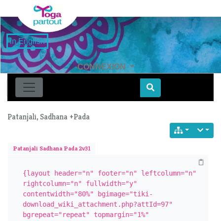
in English
CONNEXION
Find
Patanjali, Sadhana +Pada
Patanjali Sadhana Pada 2v31
{layout header="n" footer="n" leftcolumn="n" 
rightcolumn="n" fullwidth="y" 
contentwidth="80%" bgimage="tiki-
download_wiki_attachment.php?attId=97" 
bgrepeat="repeat" topmargin="1%" 