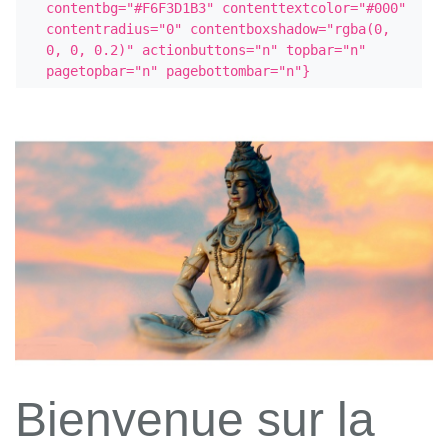
contentbg="#F6F3D1B3" contenttextcolor="#000" 
contentradius="0" contentboxshadow="rgba(0, 
0, 0, 0.2)" actionbuttons="n" topbar="n" 
pagetopbar="n" pagebottombar="n"}
Bienvenue sur la