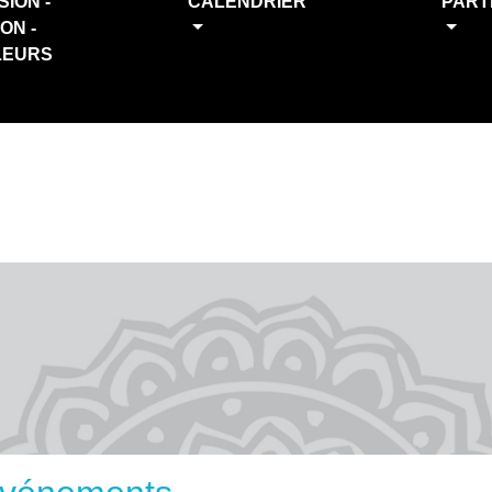
SION -
CALENDRIER
PART
ION -
LEURS