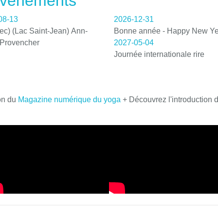
 événements
08-13
2026-12-31
c) (Lac Saint-Jean) Ann-
Bonne année - Happy New Ye
 Provencher
2027-05-04
Journée internationale rire
on du
Magazine numérique du yoga
+ Découvrez l'introduction 