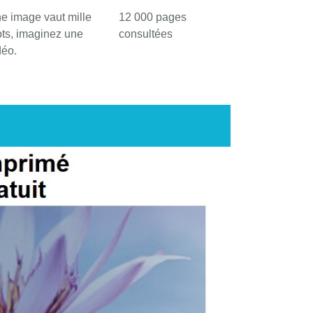
e image vaut mille
12 000 pages
ts, imaginez une
consultées
déo.