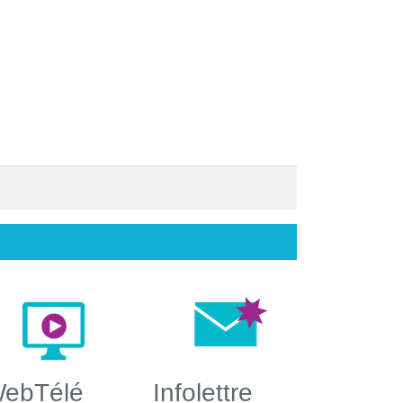
ebTélé
Infolettre