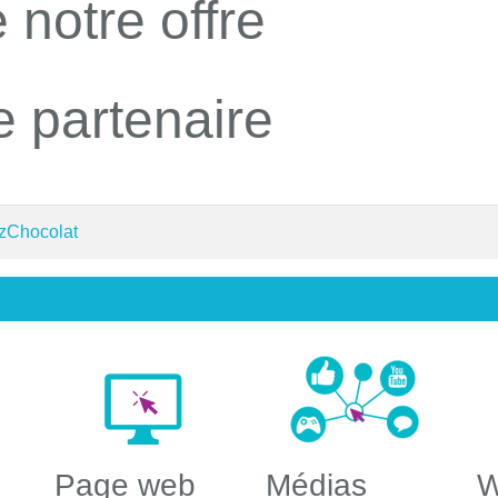
 notre offre
e partenaire
 zChocolat
Page web
Médias
W