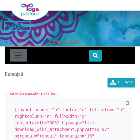
in English
CONNEXION
Find
Patanjali
Patanjali Samadhi Pada 1v8
{layout header="n" footer="n" leftcolumn="n" 
rightcolumn="n" fullwidth="y" 
contentwidth="80%" bgimage="tiki-
download_wiki_attachment.php?attId=97" 
bgrepeat="repeat" topmargin="1%" 