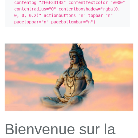
contentbg="#F6F3D1B3" contenttextcolor="#000" 
contentradius="0" contentboxshadow="rgba(0, 
0, 0, 0.2)" actionbuttons="n" topbar="n" 
pagetopbar="n" pagebottombar="n"}
Bienvenue sur la