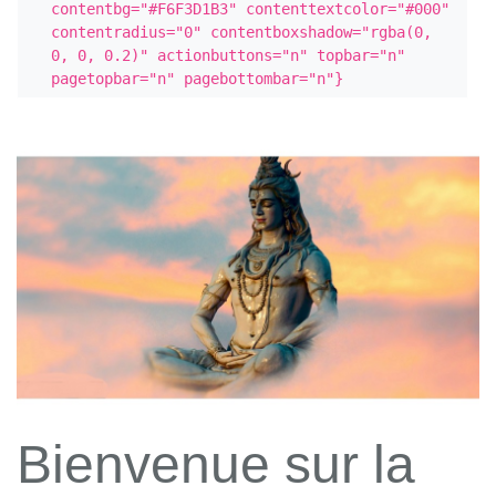
contentbg="#F6F3D1B3" contenttextcolor="#000" 
contentradius="0" contentboxshadow="rgba(0, 
0, 0, 0.2)" actionbuttons="n" topbar="n" 
pagetopbar="n" pagebottombar="n"}
Bienvenue sur la