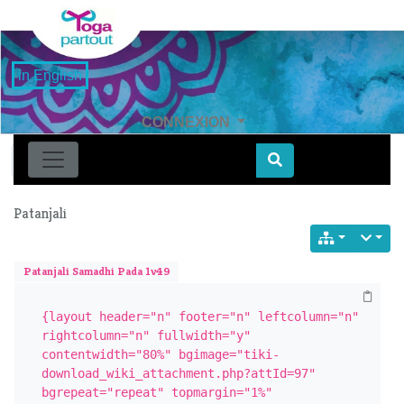
in English
CONNEXION
Find
Patanjali
Patanjali Samadhi Pada 1v49
{layout header="n" footer="n" leftcolumn="n" 
rightcolumn="n" fullwidth="y" 
contentwidth="80%" bgimage="tiki-
download_wiki_attachment.php?attId=97" 
bgrepeat="repeat" topmargin="1%" 