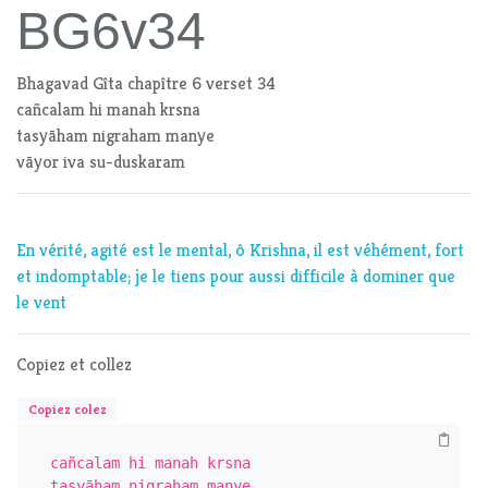
BG6v34
Bhagavad Gîta chapître 6 verset 34
cañcalam hi manah krsna
tasyāham nigraham manye
vāyor iva su-duskaram
En vérité, agité est le mental, ô Krishna, il est véhément, fort
et indomptable; je le tiens pour aussi difficile à dominer que
le vent
Copiez et collez
Copiez colez
cañcalam hi manah krsna

tasyāham nigraham manye
