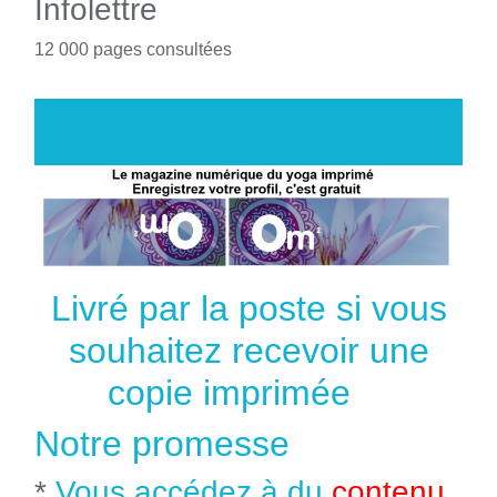
Infolettre
12 000 pages consultées
Livré par la poste si vous
souhaitez recevoir une
copie imprimée
Notre promesse
*
Vous accédez à du
contenu