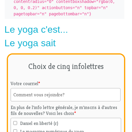
contentradius="0" contentboxshadow="rgba(0, 
0, 0, 0.2)" actionbuttons="n" topbar="n" 
pagetopbar="n" pagebottombar="n"}
Le yoga c'est...
Le yoga sait
Choix de cinq infolettres
Votre courriel
*
En plus de l'info lettre générale, je m'inscris à d'autres
fils de nouvelles? Voici les choix
*
Daniel en liberté (r)
Le magazine numérique du yoga