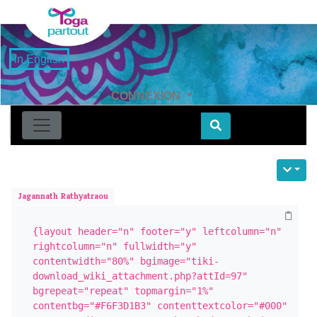
in English
CONNEXION
Find
Jagannath Rathyatraou
{layout header="n" footer="y" leftcolumn="n" 
rightcolumn="n" fullwidth="y" 
contentwidth="80%" bgimage="tiki-
download_wiki_attachment.php?attId=97" 
bgrepeat="repeat" topmargin="1%" 
contentbg="#F6F3D1B3" contenttextcolor="#000" 