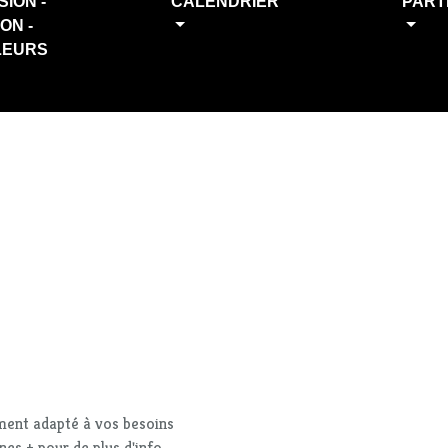
SION -
CALENDRIER
PART
ION -
LEURS
iment adapté à vos besoins
nes + pour de plus d'info