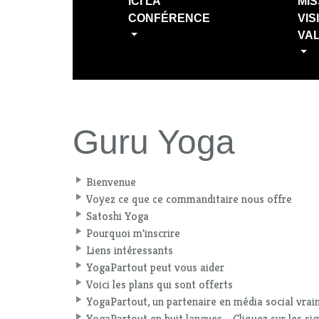
ICI LA
MIS
CONFÉRENCE
VIS
VA
Guru Yoga
Bienvenue
Voyez ce que ce commanditaire nous offre
Satoshi Yoga
Pourquoi m'inscrire
Liens intéressants
YogaPartout peut vous aider
Voici les plans qui sont offerts
YogaPartout, un partenaire en média social vra
YogaPartout en huit langues - Cliquez sur les sig