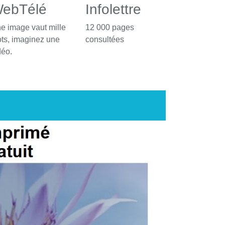
ebTélé
Infolettre
e image vaut mille
12 000 pages
ts, imaginez une
consultées
déo.