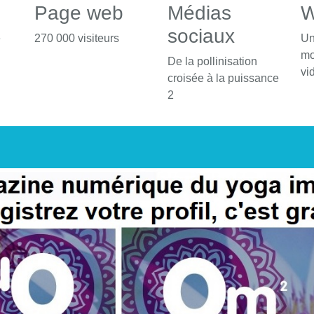
Page web
Médias
W
sociaux
é
270 000 visiteurs
Un
mo
De la pollinisation
vi
croisée à la puissance
2