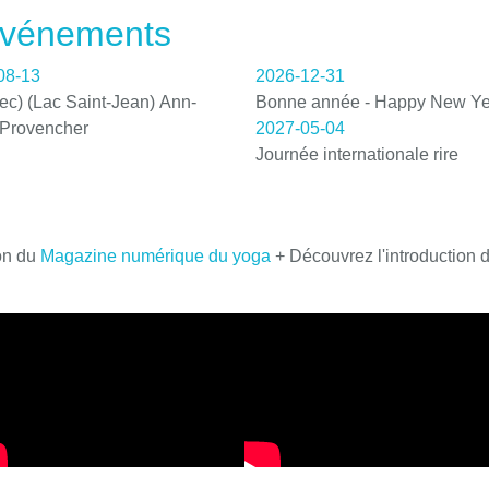
 événements
08-13
2026-12-31
c) (Lac Saint-Jean) Ann-
Bonne année - Happy New Ye
 Provencher
2027-05-04
Journée internationale rire
on du
Magazine numérique du yoga
+ Découvrez l'introduction 