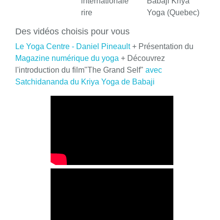
internationale
Babaji Kriya
rire
Yoga (Quebec)
Des vidéos choisis pour vous
Le Yoga Centre - Daniel Pineault
+ Présentation du
Magazine numérique du yoga
+ Découvrez
l'introduction du film"The Grand Self"
avec
Satchidananda du Kriya Yoga de Babaji