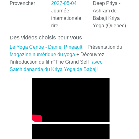
Provencher
2027-05-04
Deep Priya -
Journée
Ashram de
internationale
Babaji Kriya
rire
Yoga (Quebec)
Des vidéos choisis pour vous
Le Yoga Centre - Daniel Pineault
+ Présentation du
Magazine numérique du yoga
+ Découvrez
l'introduction du film"The Grand Self"
avec
Satchidananda du Kriya Yoga de Babaji