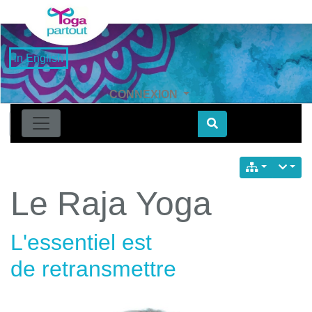
in English
CONNEXION
Find
Le Raja Yoga
L'essentiel est
de retransmettre