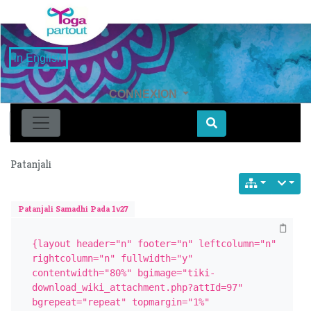
in English
CONNEXION
Find
Patanjali
Patanjali Samadhi Pada 1v27
{layout header="n" footer="n" leftcolumn="n" 
rightcolumn="n" fullwidth="y" 
contentwidth="80%" bgimage="tiki-
download_wiki_attachment.php?attId=97" 
bgrepeat="repeat" topmargin="1%" 