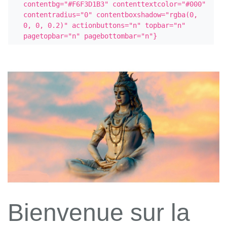
contentbg="#F6F3D1B3" contenttextcolor="#000" 
contentradius="0" contentboxshadow="rgba(0, 
0, 0, 0.2)" actionbuttons="n" topbar="n" 
pagetopbar="n" pagebottombar="n"}
Bienvenue sur la