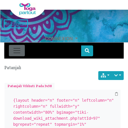
in English
CONNEXION
Find
Patanjali
Patanjali Vibhuti Pada 3v38
{layout header="n" footer="n" leftcolumn="n" 
rightcolumn="n" fullwidth="y" 
contentwidth="80%" bgimage="tiki-
download_wiki_attachment.php?attId=97" 
bgrepeat="repeat" topmargin="1%" 