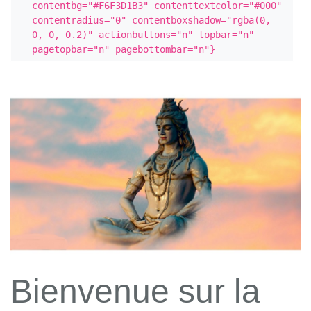
contentbg="#F6F3D1B3" contenttextcolor="#000" 
contentradius="0" contentboxshadow="rgba(0, 
0, 0, 0.2)" actionbuttons="n" topbar="n" 
pagetopbar="n" pagebottombar="n"}
Bienvenue sur la