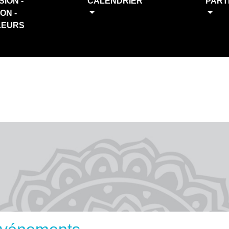
SION -
CALENDRIER
PART
ION -
LEURS