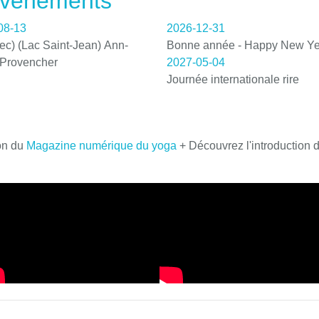
 événements
08-13
2026-12-31
c) (Lac Saint-Jean) Ann-
Bonne année - Happy New Ye
 Provencher
2027-05-04
Journée internationale rire
on du
Magazine numérique du yoga
+ Découvrez l'introduction 