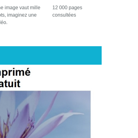
e image vaut mille
12 000 pages
ts, imaginez une
consultées
déo.