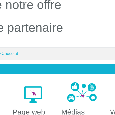
 notre offre
e partenaire
 zChocolat
Page web
Médias
W