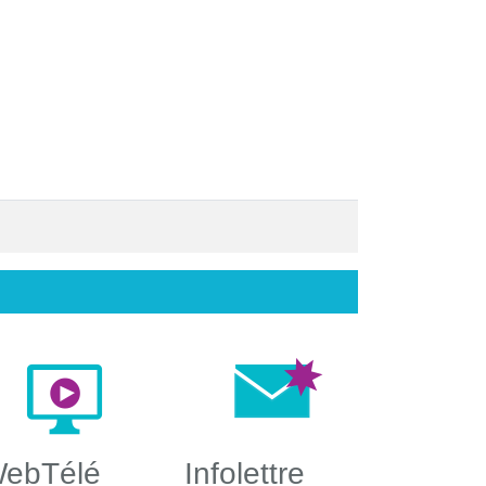
ebTélé
Infolettre