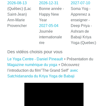
2026-08-13
2026-12-31
2027-07-10
(Québec) (Lac
Bonne année -
Soma Yog -
Saint-Jean)
Happy New
Apprenez a
Ann-Marie
Year
enseigner -
Provencher
2027-05-04
Deep Priya -
Journée
Ashram de
internationale
Babaji Kriya
rire
Yoga (Quebec)
Des vidéos choisis pour vous
Le Yoga Centre - Daniel Pineault
+ Présentation du
Magazine numérique du yoga
+ Découvrez
l'introduction du film"The Grand Self"
avec
Satchidananda du Kriya Yoga de Babaji