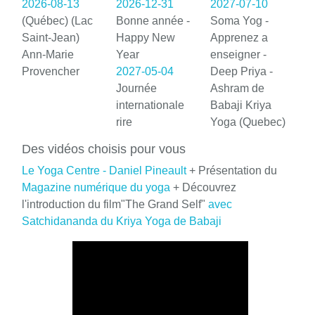
2026-08-13
2026-12-31
2027-07-10
(Québec) (Lac
Bonne année -
Soma Yog -
Saint-Jean)
Happy New
Apprenez a
Ann-Marie
Year
enseigner -
Provencher
2027-05-04
Deep Priya -
Journée
Ashram de
internationale
Babaji Kriya
rire
Yoga (Quebec)
Des vidéos choisis pour vous
Le Yoga Centre - Daniel Pineault
+ Présentation du
Magazine numérique du yoga
+ Découvrez
l'introduction du film"The Grand Self"
avec
Satchidananda du Kriya Yoga de Babaji