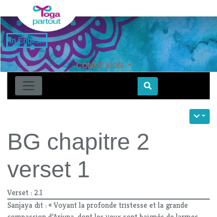
in English
CONNEXION
Find
BG chapitre 2
verset 1
Verset : 2.1
Sanjaya dit : « Voyant la profonde tristesse et la grande
compassion d’Arjuna, dont les yeux sont baignés de larmes.