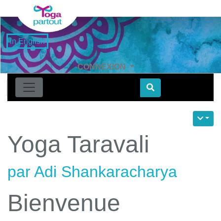
in English
CONNEXION
Find
Yoga Taravali
par Adi Shankaracharya
Bienvenue