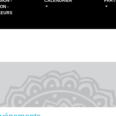
SION -
CALENDRIER
PART
ION -
LEURS