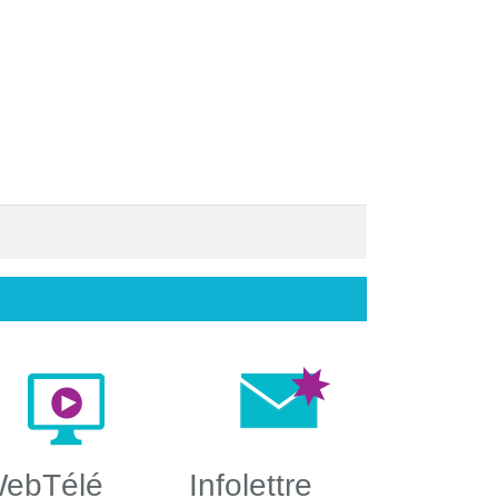
ebTélé
Infolettre