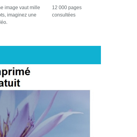
e image vaut mille
12 000 pages
ts, imaginez une
consultées
déo.