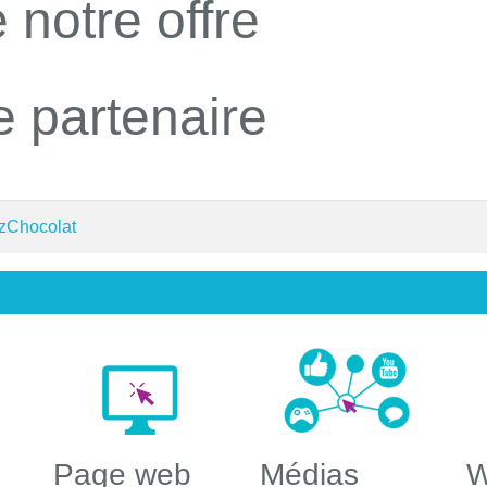
 notre offre
e partenaire
 zChocolat
Page web
Médias
W