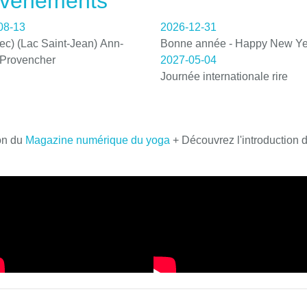
 événements
08-13
2026-12-31
c) (Lac Saint-Jean) Ann-
Bonne année - Happy New Ye
 Provencher
2027-05-04
Journée internationale rire
on du
Magazine numérique du yoga
+ Découvrez l'introduction 