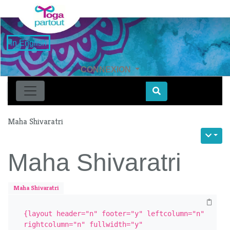
in English
CONNEXION
Find
Maha Shivaratri
Maha Shivaratri
Maha Shivaratri
{layout header="n" footer="y" leftcolumn="n" 
rightcolumn="n" fullwidth="y" 