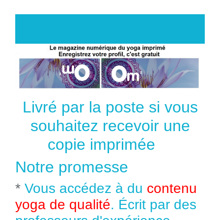
Livré par la poste si vous
souhaitez recevoir une
copie imprimée
Notre promesse
*
Vous accédez à du
contenu
yoga de qualité
. Écrit par des