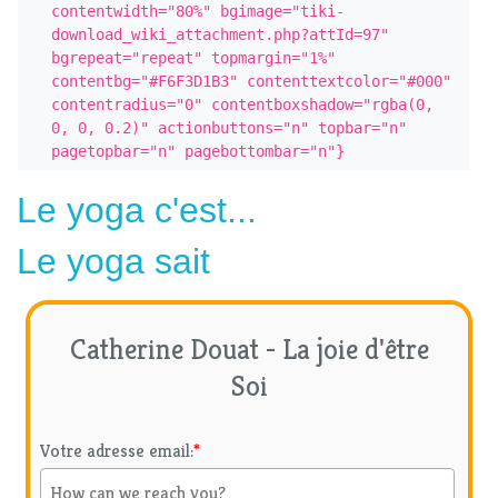
contentwidth="80%" bgimage="tiki-
download_wiki_attachment.php?attId=97" 
bgrepeat="repeat" topmargin="1%" 
contentbg="#F6F3D1B3" contenttextcolor="#000" 
contentradius="0" contentboxshadow="rgba(0, 
0, 0, 0.2)" actionbuttons="n" topbar="n" 
pagetopbar="n" pagebottombar="n"}
Le yoga c'est...
Le yoga sait
Catherine Douat - La joie d'être
Soi
Votre adresse email:
*