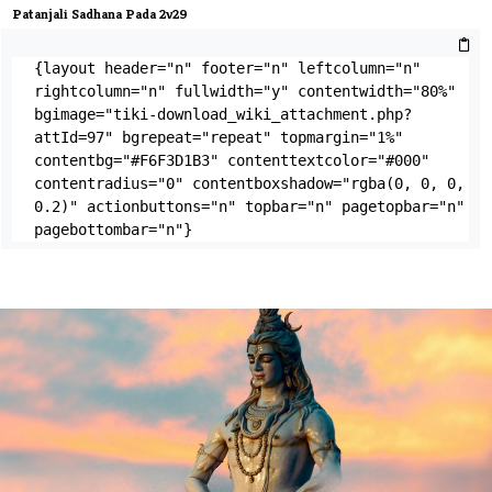
Patanjali Sadhana Pada 2v29
{layout header="n" footer="n" leftcolumn="n" 
rightcolumn="n" fullwidth="y" contentwidth="80%" 
bgimage="tiki-download_wiki_attachment.php?
attId=97" bgrepeat="repeat" topmargin="1%" 
contentbg="#F6F3D1B3" contenttextcolor="#000" 
contentradius="0" contentboxshadow="rgba(0, 0, 0, 
0.2)" actionbuttons="n" topbar="n" pagetopbar="n" 
pagebottombar="n"}