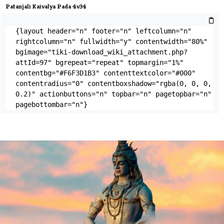
Patanjali Kaivalya Pada 4v34
{layout header="n" footer="n" leftcolumn="n" 
rightcolumn="n" fullwidth="y" contentwidth="80%" 
bgimage="tiki-download_wiki_attachment.php?
attId=97" bgrepeat="repeat" topmargin="1%" 
contentbg="#F6F3D1B3" contenttextcolor="#000" 
contentradius="0" contentboxshadow="rgba(0, 0, 0, 
0.2)" actionbuttons="n" topbar="n" pagetopbar="n" 
pagebottombar="n"}