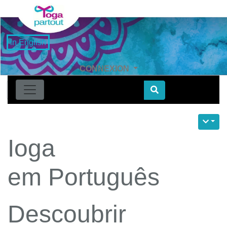
in English
CONNEXION
Find
Ioga
em Português
Descoubrir