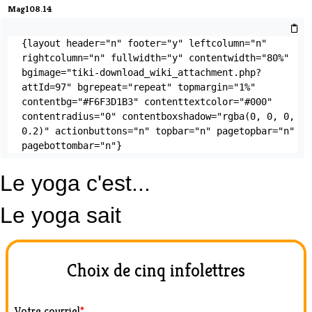
Mag108.14
{layout header="n" footer="y" leftcolumn="n" 
rightcolumn="n" fullwidth="y" contentwidth="80%" 
bgimage="tiki-download_wiki_attachment.php?
attId=97" bgrepeat="repeat" topmargin="1%" 
contentbg="#F6F3D1B3" contenttextcolor="#000" 
contentradius="0" contentboxshadow="rgba(0, 0, 0, 
0.2)" actionbuttons="n" topbar="n" pagetopbar="n" 
pagebottombar="n"}
Le yoga c'est...
Le yoga sait
Choix de cinq infolettres
Votre courriel
*