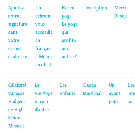
Ajoutez
Un
Karma
Inscription
Merci
notre
ashram
yoga:
Babaji
signature
vous
Le yoga
dans
accueille
qui
votre
en
profite
carnet
français
aux
d'adresse
à Miami
autres?
aux É.-U.
Célébrité:
Le
Les
Claude
Un
Des
Vanessa
ViniYoga
enfants
Maréchal
avant
int
Hudgens
et rien
goût
en 
de High
d'autre
School
Musical