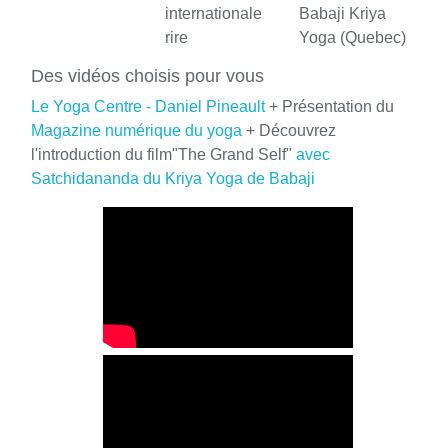
internationale
Babaji Kriya
rire
Yoga (Quebec)
Des vidéos choisis pour vous
Le Yoga Centre - Daniel Pineault
+ Présentation du
Magazine numérique du yoga
+ Découvrez
l'introduction du film"The Grand Self"
avec
Satchidananda du Kriya Yoga de Babaji