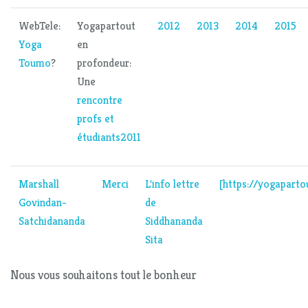
WebTele:
Yogapartout
2012
2013
2014
2015
Yoga
en
Toumo
?
profondeur:
Une
rencontre
profs et
étudiants
2011
Marshall
Merci
L'info lettre
[https://yogaparto
Govindan-
de
Satchidananda
Siddhananda
Sita
Nous vous souhaitons tout le bonheur