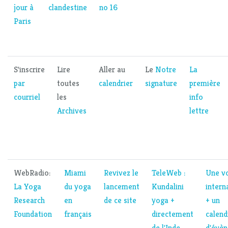
jour à
clandestine
no 16
Paris
S'inscrire
Lire
Aller au
Le
Notre
La
par
toutes
calendrier
signature
première
courriel
les
info
Archives
lettre
WebRadio:
Miami
Revivez le
TeleWeb :
Une v
La Yoga
du yoga
lancement
Kundalini
intern
Research
en
de ce site
yoga +
+ un
Foundation
français
directement
calend
de l'Inde
...
d'évè