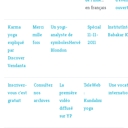
en français
ouvert
Karma
Merci
Un yogi-
Spécial
InstitutIn
yoga
mille
analyste de
11-11-
Babakar 
expliqué
fois
symboles
Hervé
2011
par
Blondon
Discover
Vendanta
Inscrivez-
Consultez
La
TeleWeb
Une vocat
vous c'est
nos
première
:
internatio
gratuit
archives
vidéo
Kundalini
diffusé
yoga
sur YP