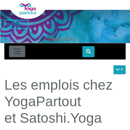
in English
CONNEXION
Find
Les emplois chez
YogaPartout
et Satoshi.Yoga