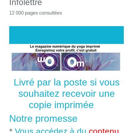
Infolettre
12 000 pages consultées
Livré par la poste si vous
souhaitez recevoir une
copie imprimée
Notre promesse
*
Vous accédez à du
contenu