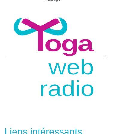
:
::
Liens intéressants