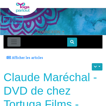
in English
CONNEXION
Find
Afficher les articles
Claude Maréchal -
DVD de chez
Tortuga Films -