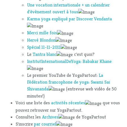
Une vocation internationale + un calendrier
d'évènement ouvert à tous
Karma yoga expliqué par Discover Vendanta
Merci mille fois
Hervé Blondon
Spécial 11-11-2011
Le
Tantra blanc
c'est quoi?
InstitutInternationalDeYoga: Babakar Khane
Le premier YouTube de YogaPartout:
La
Fédération francophone de yoga: Swami Sai
Shivananda
(entrevue web vidéo de 50
minutes!)
Voici une liste des
activités récentes
que vous
pouvez retrouver sur YogaPartout.
Consultez les
Archives
de YogaPartout
S'inscrire
par courriel