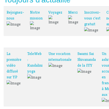
Rejoignez-
Notre
Voyagez
Merci
Inscrivez-
C
nous
mission
vous c'est
n
gratuit
a
La
TeleWeb
Une vocation
Swami Sai
Un
première
:
internationale
Shivananda
ash
vidéo
Kundalini
de la FFY
vou
diffusé
yoga
accu
sur YP
en
fran
à M
aux