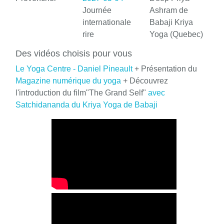
Journée
Ashram de
internationale
Babaji Kriya
rire
Yoga (Quebec)
Des vidéos choisis pour vous
Le Yoga Centre - Daniel Pineault
+ Présentation du
Magazine numérique du yoga
+ Découvrez
l'introduction du film"The Grand Self"
avec
Satchidananda du Kriya Yoga de Babaji