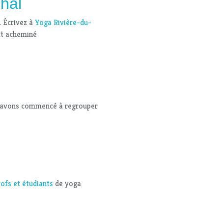
hal
e. Écrivez à
Yoga Rivière-du-
oit acheminé
us avons commencé à regrouper
ofs et étudiants
de yoga