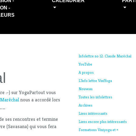
SION -
CALENDRIER
PART
ION -
LEURS
Infolettre no 12: Claude Maréchal
YouTube
l
A propos
L'Info lettre ViniYoga
Nouveau
tre :-) sur YogaPartout vous
Toutes les infolettres
 Maréchal
nous a accordé lors
Archives
D__
Liens intéressants
 de ses rencontres et termine
Liens encore plus intéressants
vre (Savasana) qui vous fera
Formations Viniyoga et +