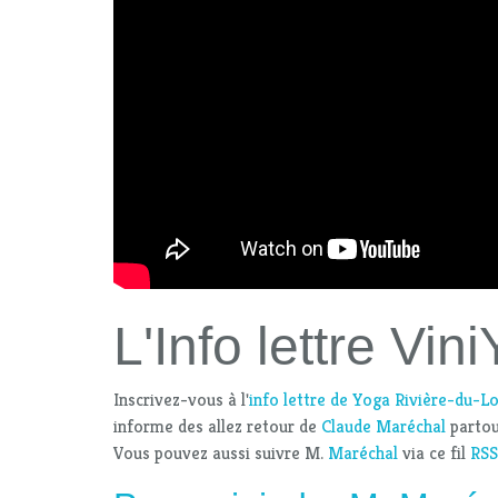
L'Info lettre Vin
Inscrivez-vous à l'
info lettre de Yoga Rivière-du-L
informe des allez retour de
Claude Maréchal
partou
Vous pouvez aussi suivre M.
Maréchal
via ce fil
RSS