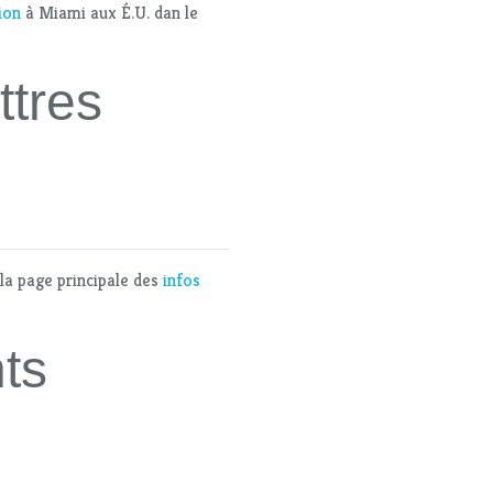
ion
à Miami aux É.U. dan le
ttres
 la page principale des
infos
ts