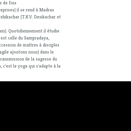
e de fois
eprises) il se rend à Madras
shikachar (T.K.V. Desikachar et
am). Quotidiennement il étudie
e est celle du Sampradaya,
cession de maîtres à disciples
ragile ajoutons nous) dans le
 transmission de la sagesse du
 c'est le yoga qui s'adapte à la