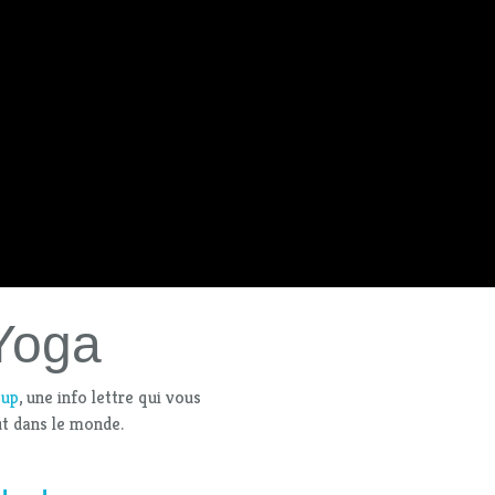
iYoga
oup
, une info lettre qui vous
t dans le monde.