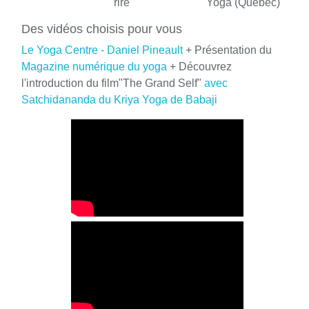
rire
Yoga (Quebec)
Des vidéos choisis pour vous
Le Yoga Centre - Daniel Pineault
+ Présentation du
Magazine numérique du yoga
+ Découvrez
l'introduction du film"The Grand Self"
avec
Satchidananda du Kriya Yoga de Babaji