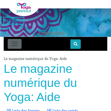
in English
CONNEXION
Find
Le magazine numérique du Yoga: Aide
Le magazine
numérique du
Yoga: Aide
Liste des forums
Liste des sujets