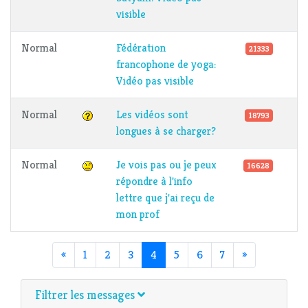
visible
Normal
Fédération
21333
francophone de yoga:
Vidéo pas visible
Normal
Les vidéos sont
18793
longues à se charger?
Normal
Je vois pas ou je peux
16628
répondre à l'info
lettre que j'ai reçu de
mon prof
(en cours)
«
1
2
3
4
5
6
7
»
Filtrer les messages