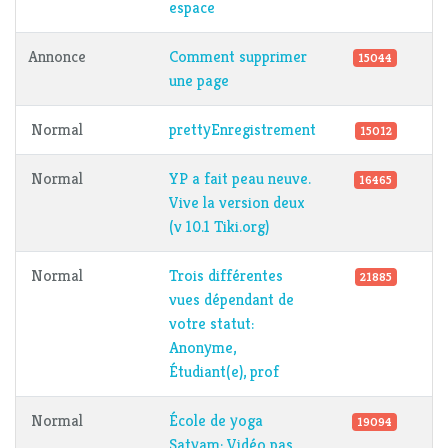
espace
Annonce
Comment supprimer
15044
une page
Normal
prettyEnregistrement
15012
Normal
YP a fait peau neuve.
16465
Vive la version deux
(v 10.1 Tiki.org)
Normal
Trois différentes
21885
vues dépendant de
votre statut:
Anonyme,
Étudiant(e), prof
Normal
École de yoga
19094
Satyam: Vidéo pas