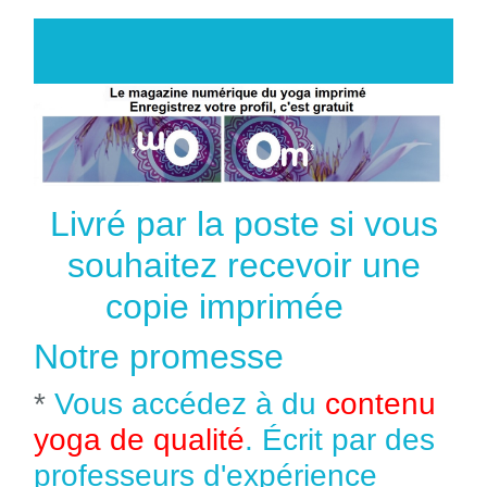
Livré par la poste si vous
souhaitez recevoir une
copie imprimée
Notre promesse
*
Vous accédez à du
contenu
yoga de qualité
. Écrit par des
professeurs d'expérience