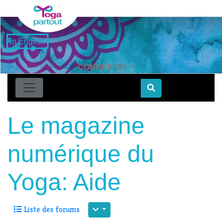
in English
CONNEXION
Find
Le magazine
numérique du
Yoga: Aide
Liste des forums