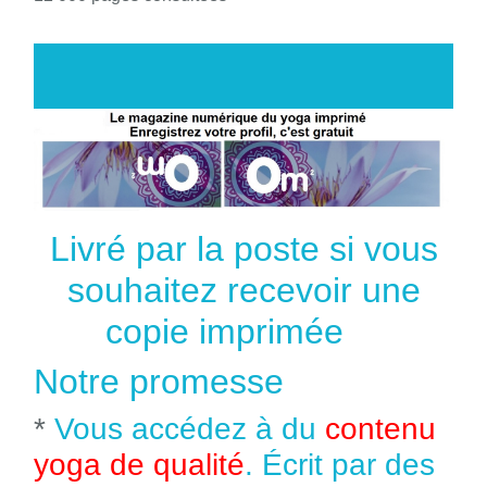
Livré par la poste si vous
souhaitez recevoir une
copie imprimée
Notre promesse
*
Vous accédez à du
contenu
yoga de qualité
. Écrit par des