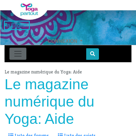
in English
CONNEXION
Find
Le magazine numérique du Yoga: Aide
Le magazine
numérique du
Yoga: Aide
Liste des forums
Liste des sujets