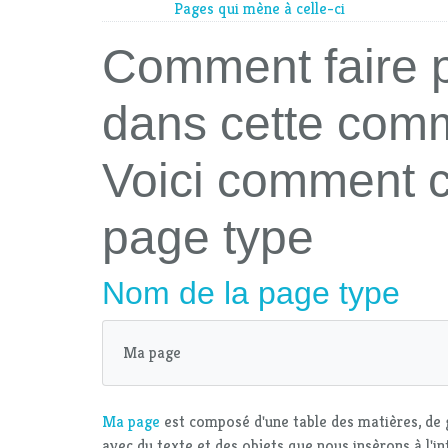
Pages qui mène à celle-ci
Comment faire p
dans cette com
Voici comment c
page type
Nom de la page type
Ma page
Ma page
est composé d'une table des matières, de g
avec du texte et des objets que nous insèrons à l'i