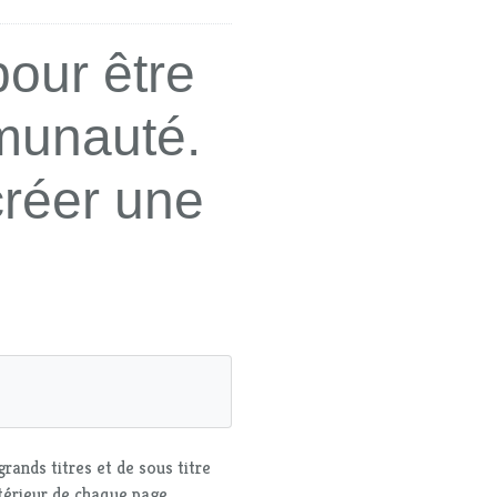
our être
munauté.
réer une
rands titres et de sous titre
ntérieur de chaque page.