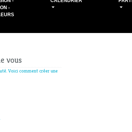
SION -
CALENDRIER
PART
ION -
LEURS
de vous
té. Voici comment créer une
?