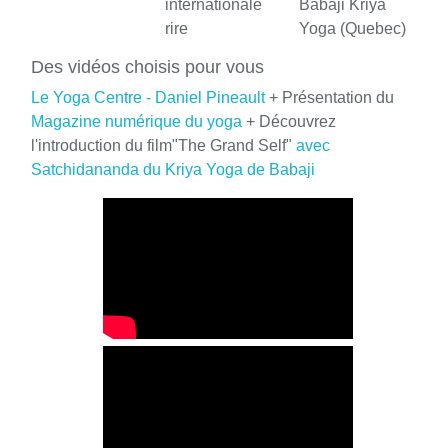
internationale
Babaji Kriya
rire
Yoga (Quebec)
Des vidéos choisis pour vous
Le Yoga Centre - Daniel Pineault
+ Présentation du
Magazine numérique du yoga
+ Découvrez
l'introduction du film"The Grand Self"
avec
Satchidananda du Kriya Yoga de Babaji