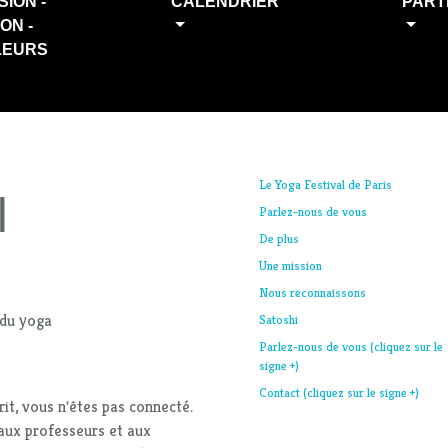
SION -
CALENDRIER
PART
ION -
LEURS
Le Yoga Festival de Paris
l
Parlez-nous de vous
De plus
Une mission
Nous reconnaissons
 du yoga
Satoshi
Parlez-nous de vous (cliquez sur le
signe +)
Contact (cliquez sur le signe +)
crit, vous n'êtes pas connecté.
aux professeurs et aux