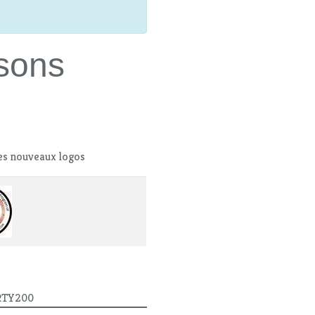
sons
es nouveaux logos
 RTY200