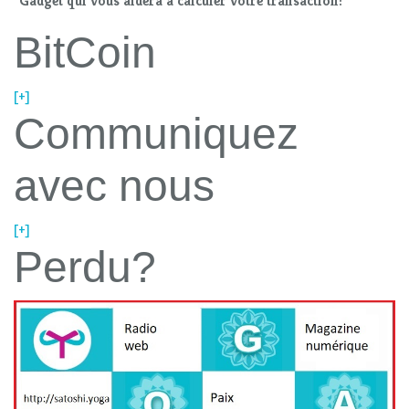
"Gadget qui vous aidera à calculer votre transaction:
BitCoin
[+]
Communiquez
avec nous
[+]
Perdu?