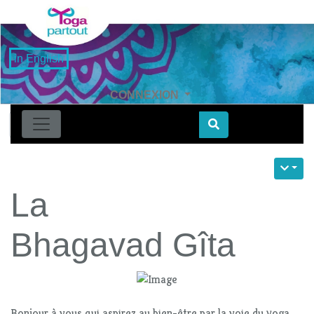
in English
CONNEXION
Find
La
Bhagavad Gîta
Bonjour à vous qui aspirez au bien-être par la voie du yoga