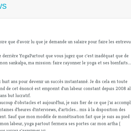
ws
ire que d'avoir lu que je demande un salaire pour faire les entrev
re derrière YogaPartout que vous jugez que c'est inadéquat que de
 sankalpa, ma mission: faire rayonner le yoga et ses bienfaits...
huit ans pour devenir un succès instantanné. Je dis cela en toute
fond de cet énoncé est empreint d'un labeur constant depuis 2008 a
ns but lucratif.
coup d'obstacles et aujourd'hui, je suis fier de ce que j'ai accompli
ines d'heures d'interviews, d'articles... mis à la disposition des
ment. Sauf que mon modèle de monétisation fait que je suis au pied
 mon labeur, yoga partout fermera ses portes car mon artha (
us voyez s'exprimer ici.