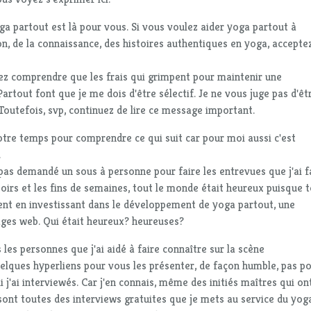
oga partout est là pour vous. Si vous voulez aider yoga partout à
on, de la connaissance, des histoires authentiques en yoga, accepte
ez comprendre que les frais qui grimpent pour maintenir une
artout font que je me dois d'être sélectif. Je ne vous juge pas d'êt
outefois, svp, continuez de lire ce message important.
otre temps pour comprendre ce qui suit car pour moi aussi c'est
.
pas demandé un sous à personne pour faire les entrevues que j'ai fa
 soirs et les fins de semaines, tout le monde était heureux puisque 
ient en investissant dans le développement de yoga partout, une
ages web. Qui était heureux? heureuses?
 les personnes que j'ai aidé à faire connaître sur la scène
quelques hyperliens pour vous les présenter, de façon humble, pas p
i j'ai interviewés. Car j'en connais, même des initiés maîtres qui on
ont toutes des interviews gratuites que je mets au service du yog