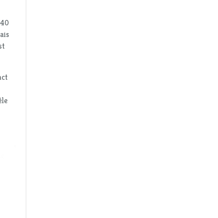
 40
ais
st
act
èle