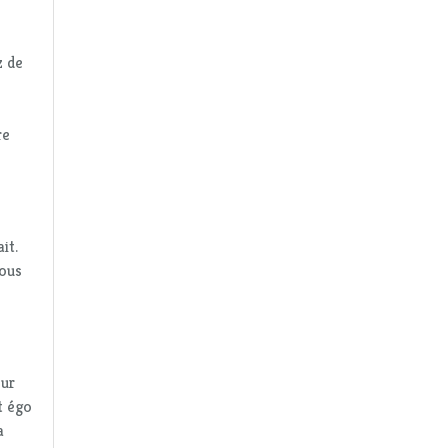
z de
re
it.
tous
our
t égo
a