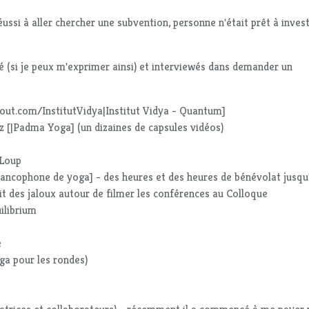
 réussi à aller chercher une subvention, personne n'était prêt à invest
idé (si je peux m'exprimer ainsi) et interviewés dans demander un
tout.com/InstitutVidya|Institut Vidya - Quantum]
z [|Padma Yoga] (un dizaines de capsules vidéos)
-Loup
rancophone de yoga] - des heures et des heures de bénévolat jusqu
it des jaloux autour de filmer les conférences au Colloque
ilibrium
e
a pour les rondes)