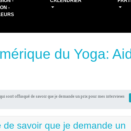
SION -
CALENDRIER
PART
ION -
LEURS
mérique du Yoga: Ai
qui sont offusqué de savoir que je demande un prix pour mes interviews
é de savoir que je demande un