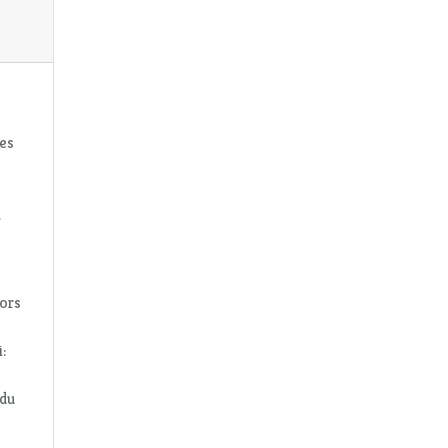
ues
.
lors
:
 du