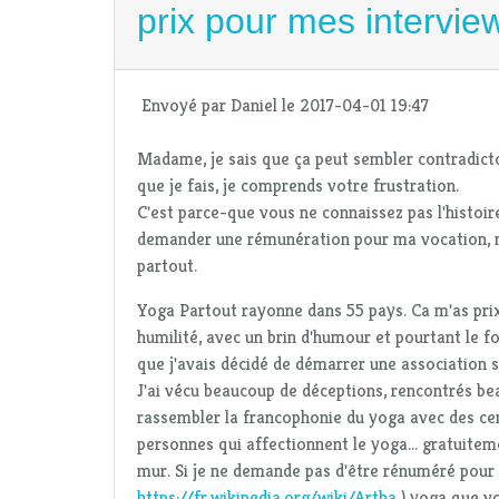
prix pour mes intervie
Envoyé par
Daniel
le 2017-04-01 19:47
Madame, je sais que ça peut sembler contradicto
que je fais, je comprends votre frustration.
C'est parce-que vous ne connaissez pas l'histoi
demander une rémunération pour ma vocation, mon
partout.
Yoga Partout rayonne dans 55 pays. Ca m'as prix 
humilité, avec un brin d'humour et pourtant le 
que j'avais décidé de démarrer une association sa
J'ai vécu beaucoup de déceptions, rencontrés beau
rassembler la francophonie du yoga avec des centa
personnes qui affectionnent le yoga... gratuite
mur. Si je ne demande pas d'être rénuméré pour
https://fr.wikipedia.org/wiki/Artha
) yoga que vo