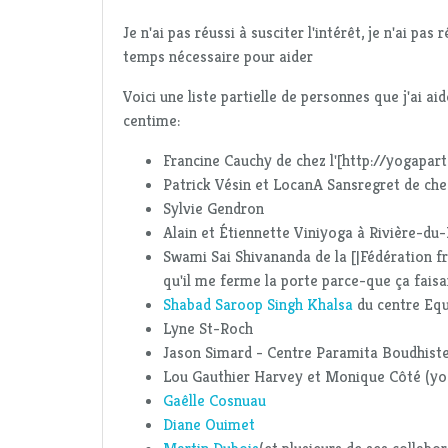
Je n'ai pas réussi à susciter l'intérêt, je n'ai pas
temps nécessaire pour aider
Voici une liste partielle de personnes que j'ai a
centime:
Francine Cauchy de chez l'[http://yogapar
Patrick Vésin et LocanA Sansregret de che
Sylvie Gendron
Alain et Étiennette Viniyoga à Rivière-du
Swami Sai Shivananda de la [|Fédération f
qu'il me ferme la porte parce-que ça faisa
Shabad Saroop Singh Khalsa
du centre Equ
Lyne St-Roch
Jason Simard - Centre Paramita Boudhist
Lou Gauthier Harvey et Monique Côté (yog
Gaêlle Cosnuau
Diane Ouimet