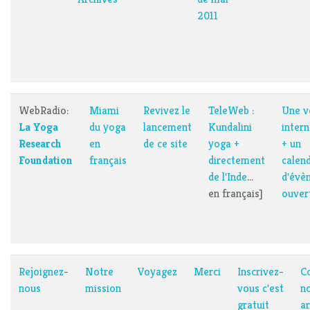
2011
WebRadio:
Miami
Revivez le
TeleWeb :
Une v
La Yoga
du yoga
lancement
Kundalini
intern
Research
en
de ce site
yoga +
+ un
Foundation
français
directement
calend
de l'Inde
...
d'évè
en français]
ouver
Rejoignez-
Notre
Voyagez
Merci
Inscrivez-
C
nous
mission
vous c'est
n
gratuit
ar