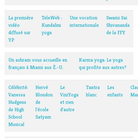
La première
TeleWeb :
Une vocation
Swami Sai
vidéo
Kundalini
internationale
Shivananda
diffusé sur
yoga
de la FFY
YP
Un ashram vous accueille en
Karma yoga: Le yoga
français à Miami aux É.-U.
qui profite aux autres?
Célébrité:
Hervé
Le
Tantra
Les
Cla
Vanessa
Blondon
ViniYoga
blanc
enfants
Mar
Hudgens
de
et rien
de High
l'école
d'autre
School
Satyam
Musical