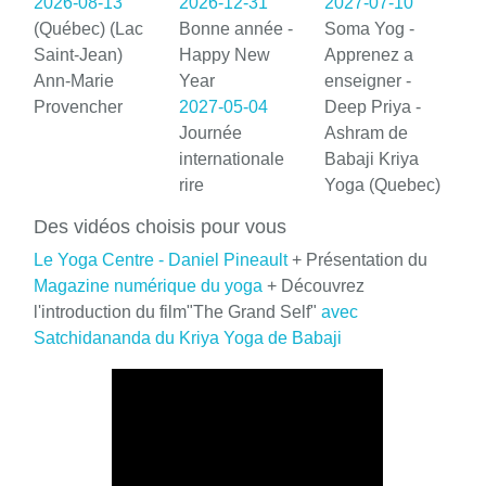
2026-08-13
2026-12-31
2027-07-10
(Québec) (Lac
Bonne année -
Soma Yog -
Saint-Jean)
Happy New
Apprenez a
Ann-Marie
Year
enseigner -
Provencher
2027-05-04
Deep Priya -
Journée
Ashram de
internationale
Babaji Kriya
rire
Yoga (Quebec)
Des vidéos choisis pour vous
Le Yoga Centre - Daniel Pineault
+ Présentation du
Magazine numérique du yoga
+ Découvrez
l'introduction du film"The Grand Self"
avec
Satchidananda du Kriya Yoga de Babaji