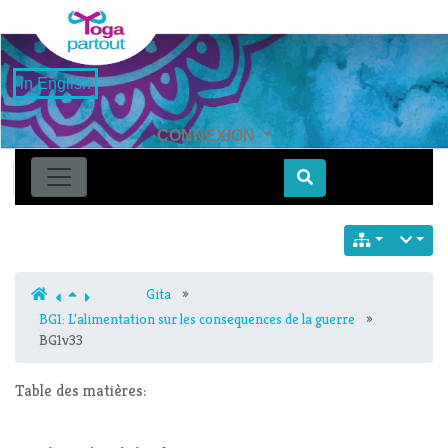
in English
CONNEXION
Find
Gita
»
BG1: L'alimentation sur les consequences de la guerre
»
BG1v33
Table des matières: