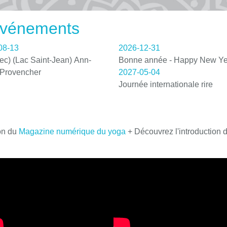
 événements
08-13
2026-12-31
c) (Lac Saint-Jean) Ann-
Bonne année - Happy New Ye
 Provencher
2027-05-04
Journée internationale rire
on du
Magazine numérique du yoga
+ Découvrez l'introduction 