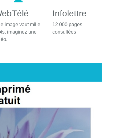
ebTélé
Infolettre
e image vaut mille
12 000 pages
ts, imaginez une
consultées
déo.