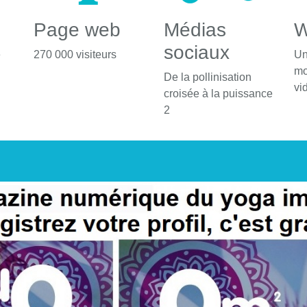
Page web
Médias
W
sociaux
é
270 000 visiteurs
Un
mo
De la pollinisation
vi
croisée à la puissance
2