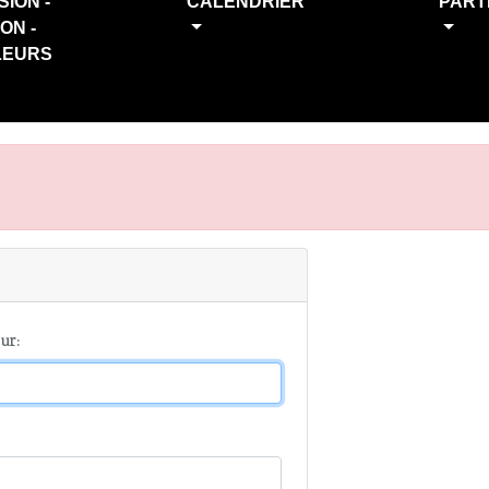
SION -
CALENDRIER
PART
ION -
LEURS
ur: