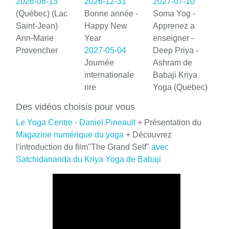
2026-08-13
2026-12-31
2027-07-10
(Québec) (Lac
Bonne année -
Soma Yog -
Saint-Jean)
Happy New
Apprenez a
Ann-Marie
Year
enseigner -
Provencher
2027-05-04
Deep Priya -
Journée
Ashram de
internationale
Babaji Kriya
rire
Yoga (Quebec)
Des vidéos choisis pour vous
Le Yoga Centre - Daniel Pineault
+ Présentation du
Magazine numérique du yoga
+ Découvrez
l'introduction du film"The Grand Self"
avec
Satchidananda du Kriya Yoga de Babaji