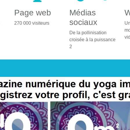
Page web
Médias
W
sociaux
é
270 000 visiteurs
Un
mo
De la pollinisation
vi
croisée à la puissance
2