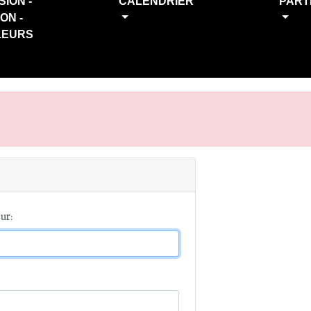
SION -
CALENDRIER
PART
ION -
LEURS
ur: