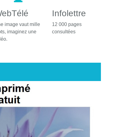
ebTélé
Infolettre
e image vaut mille
12 000 pages
ts, imaginez une
consultées
déo.