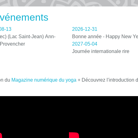
 événements
08-13
2026-12-31
c) (Lac Saint-Jean) Ann-
Bonne année - Happy New Ye
 Provencher
2027-05-04
Journée internationale rire
on du
Magazine numérique du yoga
+ Découvrez l'introduction 