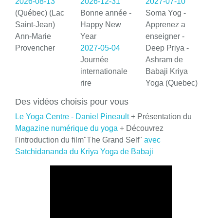
2026-08-13
2026-12-31
2027-07-10
(Québec) (Lac
Bonne année -
Soma Yog -
Saint-Jean)
Happy New
Apprenez a
Ann-Marie
Year
enseigner -
Provencher
2027-05-04
Deep Priya -
Journée
Ashram de
internationale
Babaji Kriya
rire
Yoga (Quebec)
Des vidéos choisis pour vous
Le Yoga Centre - Daniel Pineault
+ Présentation du
Magazine numérique du yoga
+ Découvrez
l'introduction du film"The Grand Self"
avec
Satchidananda du Kriya Yoga de Babaji