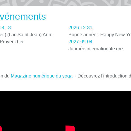
 événements
08-13
2026-12-31
c) (Lac Saint-Jean) Ann-
Bonne année - Happy New Ye
 Provencher
2027-05-04
Journée internationale rire
on du
Magazine numérique du yoga
+ Découvrez l'introduction 