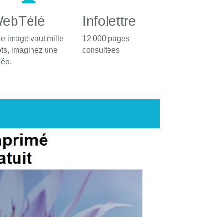
ebTélé
Infolettre
e image vaut mille
12 000 pages
ts, imaginez une
consultées
déo.