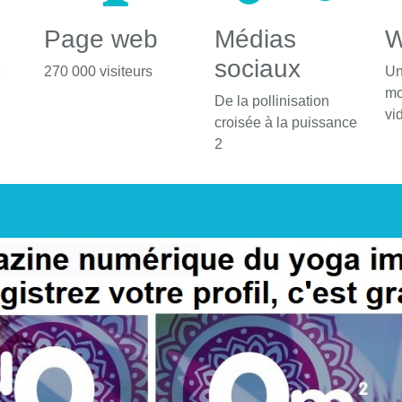
Page web
Médias
W
sociaux
é
270 000 visiteurs
Un
mo
De la pollinisation
vi
croisée à la puissance
2