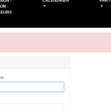
SION -
CALENDRIER
PART
ION -
LEURS
ur: