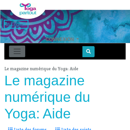
in English
CONNEXION
Find
Le magazine numérique du Yoga: Aide
Le magazine
numérique du
Yoga: Aide
Liste des forums
Liste des sujets