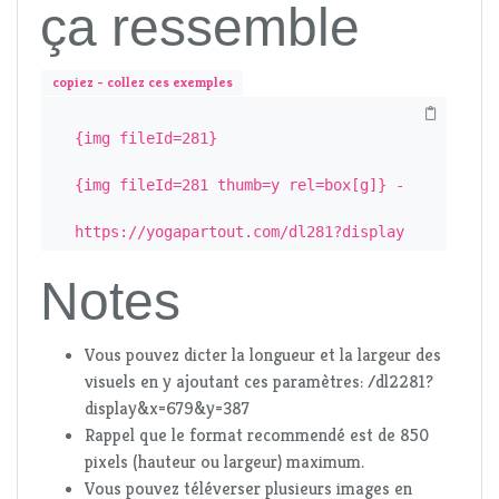
ça ressemble
copiez - collez ces exemples
{img fileId=281}

{img fileId=281 thumb=y rel=box[g]} - 

https://yogapartout.com/dl281?display
Notes
Vous pouvez dicter la longueur et la largeur des
visuels en y ajoutant ces paramètres: /dl2281?
display&x=679&y=387
Rappel que le format recommendé est de 850
pixels (hauteur ou largeur) maximum.
Vous pouvez téléverser plusieurs images en