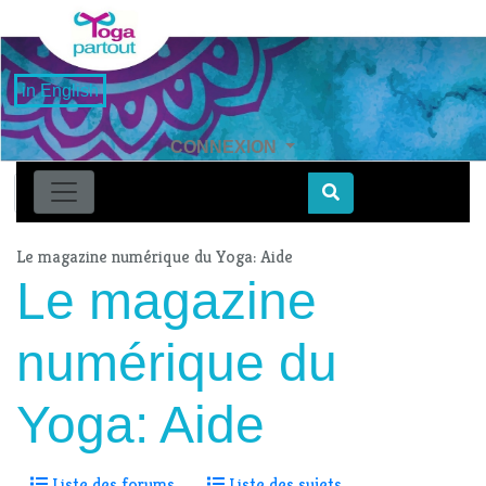
in English
CONNEXION
Find
Le magazine numérique du Yoga: Aide
Le magazine
numérique du
Yoga: Aide
Liste des forums
Liste des sujets