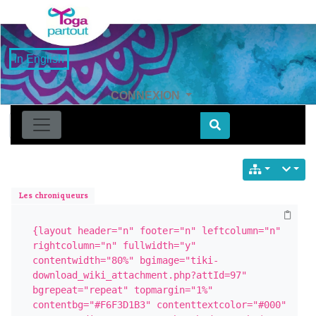
in English
CONNEXION
Find
Les chroniqueurs
{layout header="n" footer="n" leftcolumn="n" 
rightcolumn="n" fullwidth="y" 
contentwidth="80%" bgimage="tiki-
download_wiki_attachment.php?attId=97" 
bgrepeat="repeat" topmargin="1%" 
contentbg="#F6F3D1B3" contenttextcolor="#000" 