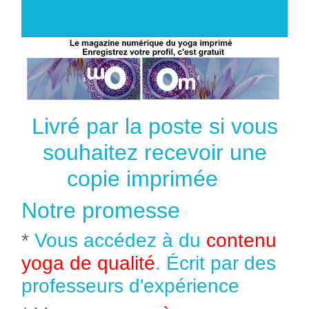
Livré par la poste si vous
souhaitez recevoir une
copie imprimée
Notre promesse
*
Vous accédez à du
contenu
yoga de qualité
. Écrit par des
professeurs d'expérience