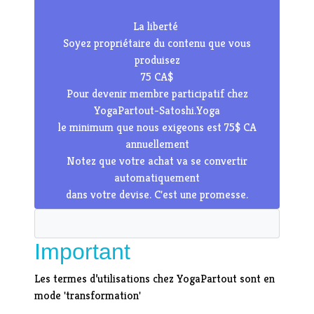
La liberté
Soyez propriétaire du contenu que vous
produisez
75 CA$
Pour devenir membre participatif chez
YogaPartout-Satoshi.Yoga
le minimum que nous exigeons est 75$ CA
annuellement
Notez que votre achat va se convertir
automatiquement
dans votre devise. C'est une promesse.
Important
Les termes d’utilisations chez YogaPartout sont en
mode 'transformation'