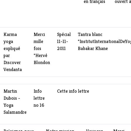
en français
ouvert à
Karma
Merci
Spécial
Tantra blanc
yoga
mille
11-11-
*
InstitutInternationalDeYo
expliqué
fois
2011
Babakar Khane
par
*
Hervé
Discover
Blondon
Vendanta
Martin
Info
Cette info lettre
Dubois -
lettre
Yoga
no 16
Salamandre