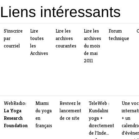
Liens intéressants
S'inscrire
Lire
Lire les
Lire les
Forum
C
par
toutes
archives
archives
technique
courriel
les
courantes
du
mois
Archives
de mai
2011
WebRadio:
Miami
Revivez le
TeleWeb :
Une voc
La Yoga
du yoga
lancement
Kundalini
internat
Research
en
de ce site
yoga +
+ un
Foundation
français
directement
calendri
de l'Inde
...
d'évène