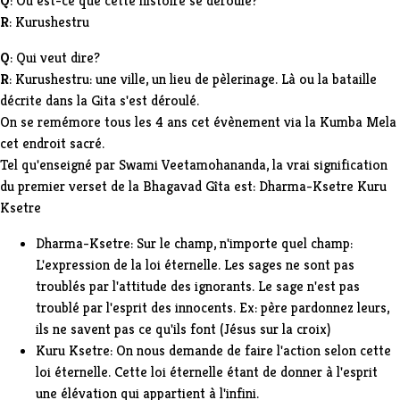
Q
: Ou est-ce que cette histoire se déroule?
R
: Kurushestru
Q
: Qui veut dire?
R
: Kurushestru: une ville, un lieu de pèlerinage. Là ou la bataille
décrite dans la Gita s'est déroulé.
On se remémore tous les 4 ans cet évènement via la Kumba Mela
cet endroit sacré.
Tel qu'enseigné par Swami Veetamohananda, la vrai signification
du premier verset de la Bhagavad Gîta est: Dharma-Ksetre Kuru
Ksetre
Dharma-Ksetre: Sur le champ, n'importe quel champ:
L'expression de la loi éternelle. Les sages ne sont pas
troublés par l'attitude des ignorants. Le sage n'est pas
troublé par l'esprit des innocents. Ex: père pardonnez leurs,
ils ne savent pas ce qu'ils font (Jésus sur la croix)
Kuru Ksetre: On nous demande de faire l'action selon cette
loi éternelle. Cette loi éternelle étant de donner à l'esprit
une élévation qui appartient à l'infini.